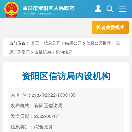
长者关爱模式
首页
走进资阳
当前位置：
首页
>
信息公开
>
结果公开
>
信息公开目录
>
政
府工作部门
>
区信访局
>
机构信息
政务资阳
信息公开
资阳区信访局内设机构
新闻中心
解读回应
索 引 号：zyqxfj/2022-1603183
政务服务
互动交流
发布机构：资阳区信访局
发文日期：2022-06-17
信息类别：综合政务
高效办成一件事