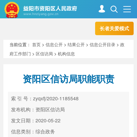
长者关爱模式
首页
走进资阳
当前位置：
首页
>
信息公开
>
结果公开
>
信息公开目录
>
政
府工作部门
>
区信访局
>
机构信息
政务资阳
信息公开
资阳区信访局职能职责
新闻中心
解读回应
索 引 号：zyqxfj/2020-1185548
政务服务
互动交流
发布机构：资阳区信访局
发文日期：2020-05-22
信息类别：综合政务
高效办成一件事