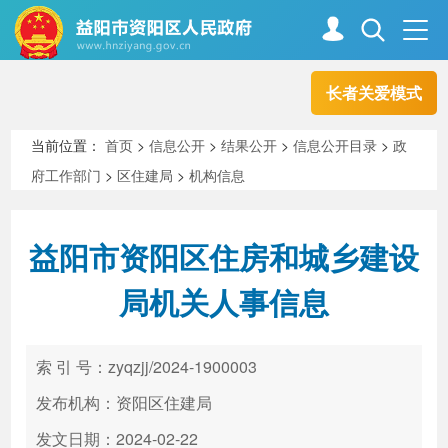
长者关爱模式
首页
走进资阳
当前位置：
首页
>
信息公开
>
结果公开
>
信息公开目录
>
政
府工作部门
>
区住建局
>
机构信息
政务资阳
信息公开
益阳市资阳区住房和城乡建设
新闻中心
解读回应
局机关人事信息
政务服务
互动交流
索 引 号：zyqzjj/2024-1900003
发布机构：资阳区住建局
高效办成一件事
发文日期：2024-02-22