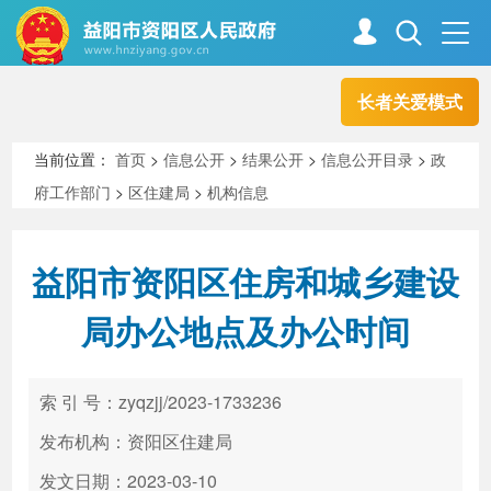
长者关爱模式
首页
走进资阳
当前位置：
首页
>
信息公开
>
结果公开
>
信息公开目录
>
政
府工作部门
>
区住建局
>
机构信息
政务资阳
信息公开
益阳市资阳区住房和城乡建设
新闻中心
解读回应
局办公地点及办公时间
政务服务
互动交流
索 引 号：zyqzjj/2023-1733236
发布机构：资阳区住建局
高效办成一件事
发文日期：2023-03-10