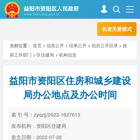
长者关爱模式
首页
走进资阳
当前位置：
首页
>
信息公开
>
结果公开
>
信息公开目录
>
政
府工作部门
>
区住建局
>
机构信息
政务资阳
信息公开
益阳市资阳区住房和城乡建设
新闻中心
解读回应
局办公地点及办公时间
政务服务
互动交流
索 引 号：zyqzjj/2022-1627613
发布机构：资阳区住建局
高效办成一件事
发文日期：2022-07-26