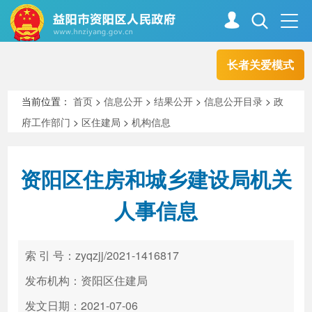
长者关爱模式
首页
走进资阳
当前位置：
首页
>
信息公开
>
结果公开
>
信息公开目录
>
政
府工作部门
>
区住建局
>
机构信息
政务资阳
信息公开
资阳区住房和城乡建设局机关
新闻中心
解读回应
人事信息
政务服务
互动交流
索 引 号：zyqzjj/2021-1416817
发布机构：资阳区住建局
高效办成一件事
发文日期：2021-07-06