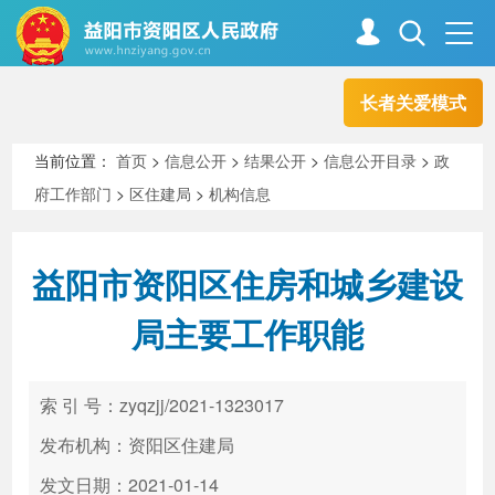
长者关爱模式
首页
走进资阳
当前位置：
首页
>
信息公开
>
结果公开
>
信息公开目录
>
政
府工作部门
>
区住建局
>
机构信息
政务资阳
信息公开
益阳市资阳区住房和城乡建设
新闻中心
解读回应
局主要工作职能
政务服务
互动交流
索 引 号：zyqzjj/2021-1323017
发布机构：资阳区住建局
高效办成一件事
发文日期：2021-01-14