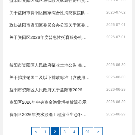
益阳市资阳区城区最低收入家庭住房租赁补贴拟发放对象公示
关于益阳市资阳区国家综合性消防救援队伍2025年9月、12月退出消防员转岗安置选岗结果的公示
2026-07-02
政协益阳市资阳区委员会办公室关于区委巡察反馈意见整改进展情况的通报
2026-07-01
关于资阳区2026年度普惠性托育服务机构拟认定名单的公示
2026-07-01
益阳市资阳区人民政府征收土地公告 益资政征告字〔2026〕2号
2026-06-30
关于拟注销国二及以下排放标准（含使用年限10年以上未知排放阶段）非道路移动机械的公示（第三批）
2026-06-30
益阳市资阳区人民政府关于益阳市2026年第十四批次（资阳区）建设用地（增减挂钩）项目拟征收土地补偿安置方案公告
2026-06-29
资阳区2026年中央资金渔业增殖放流公示
2026-06-29
资阳区2026年资水涉渔工程渔业生态补偿人工增殖放流公示
2026-06-29
<
1
2
3
4
...
91
>