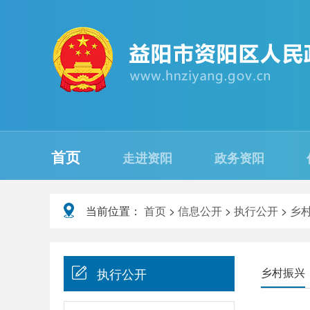
首页
走进资阳
政务资阳
当前位置：
首页
>
信息公开
>
执行公开
>
乡
执行公开
乡村振兴