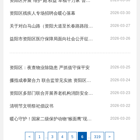
资阳区开展“维护‘她’权益 幸福千万家”普法关爱活动
资阳区残疾人专场招聘会暖心落幕
2026-03-30
关于对白马山路（资阳大道至长春路路段）西侧道路实施交通管制的通告
2026-03-27
益阳市资阳区医疗保障局面向社会公开征集医保基金管理突出问题线索的公告
2026-03-26
资阳区：夜查物业除隐患 严抓值守保平安
2026-03-25
攥指成拳聚合力 联合监管见实效 资阳区多部门协同整治医保基金突出问题
2026-03-24
资阳区多部门联合开展养老机构消防安全专项检查
2026-03-23
清明节文明祭祀倡议书
2026-03-22
暖心守护！国家二级保护动物“猴面鹰”现身资阳
2026-03-20
<
1
...
3
4
5
6
...
319
>