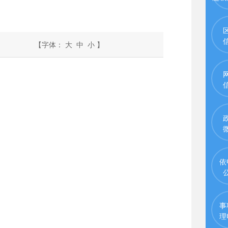
：
【字体：
大
中
小
】
依
事
理