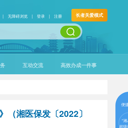
长者关爱模式
|
无障碍浏览
|
登录
|
注册
务
互动交流
高效办成一件事
便
（湘医保发〔2022〕
“湘
超级