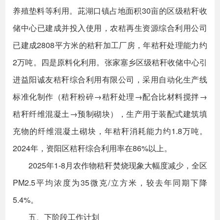
养殖垫料等利用。茈湖口镇占地面积30亩的区级秸秆收
储中心已建成并投入使用，农秸再生资源综合利用公司
已建成2808平方米的秸秆加工厂房，年秸秆处理能力约
2万吨。四是原料化利用。张家塞乡区级秸秆收储中心引
进益阳诚友秸秆综合利用有限公司，采用自动化生产线
标准化制作（秸秆粉碎→秸秆处理→配合比材料搅拌→
秸秆纤维混凝土→预制砌块），生产用于装配式建筑填
充物的纤维混凝土砌块，年秸秆消耗能力约1.8万吨。
2024年，资阳区秸秆综合利用率在86%以上。
2025年1-8月农作物秸秆焚烧现象大幅度减少，全区
PM2.5平均浓度为35微克/立方米，较去年同期下降
5.4%。
五、下阶段工作计划