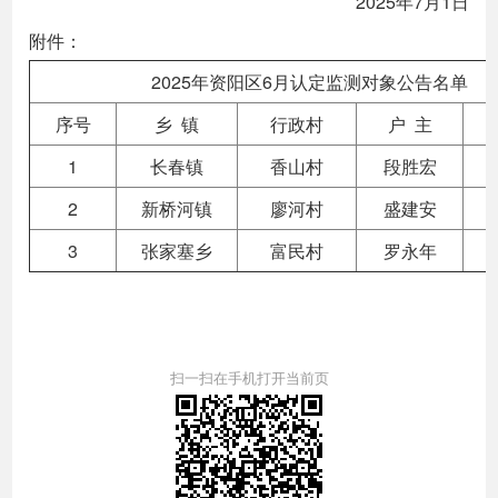
2025年7月1日
附件：
2025年资阳区6月认定监测对象公告名单
序号
乡 镇
行政村
户 主
1
长春镇
香山村
段胜宏
2
新桥河镇
廖河村
盛建安
3
张家塞乡
富民村
罗永年
扫一扫在手机打开当前页