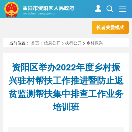
长者关爱模式
首页
走进资阳
当前位置：
首页
>
信息公开
>
执行公开
>
乡村振兴
政务资阳
信息公开
资阳区举办2022年度乡村振
兴驻村帮扶工作推进暨防止返
新闻中心
解读回应
贫监测帮扶集中排查工作业务
培训班
政务服务
互动交流
高效办成一件事