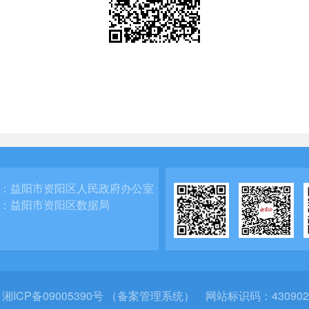
：
益阳市资阳区人民政府办公室
：
益阳市资阳区数据局
：
湘ICP备09005390号 （备案管理系统）
网站标识码：430902