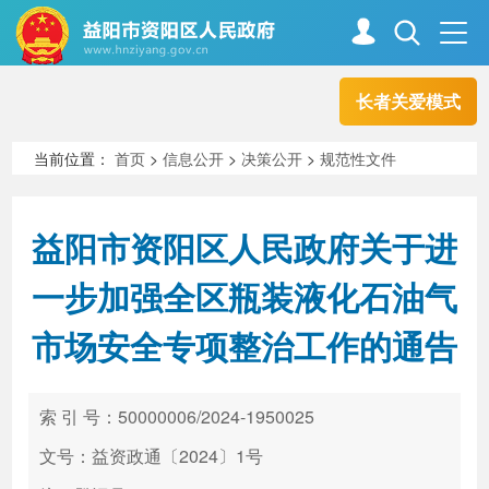
长者关爱模式
首页
走进资阳
当前位置：
首页
>
信息公开
>
决策公开
>
规范性文件
政务资阳
信息公开
益阳市资阳区人民政府关于进
一步加强全区瓶装液化石油气
新闻中心
解读回应
市场安全专项整治工作的通告
政务服务
互动交流
索 引 号：50000006/2024-1950025
文号：益资政通〔2024〕1号
高效办成一件事