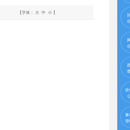
【字体：
大
中
小
】
依
事
理