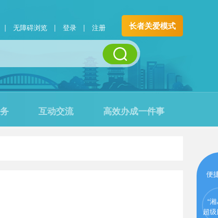
长者关爱模式
|
无障碍浏览
|
登录
|
注册
务
互动交流
高效办成一件事
便
“湘
超级