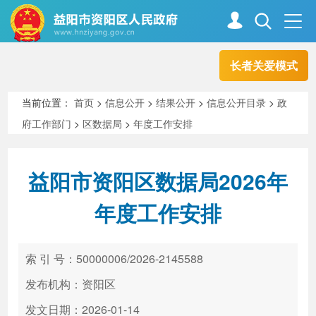
长者关爱模式
首页
走进资阳
当前位置：
首页
>
信息公开
>
结果公开
>
信息公开目录
>
政
府工作部门
>
区数据局
>
年度工作安排
政务资阳
信息公开
益阳市资阳区数据局2026年
新闻中心
解读回应
年度工作安排
政务服务
互动交流
索 引 号：50000006/2026-2145588
发布机构：资阳区
高效办成一件事
发文日期：2026-01-14