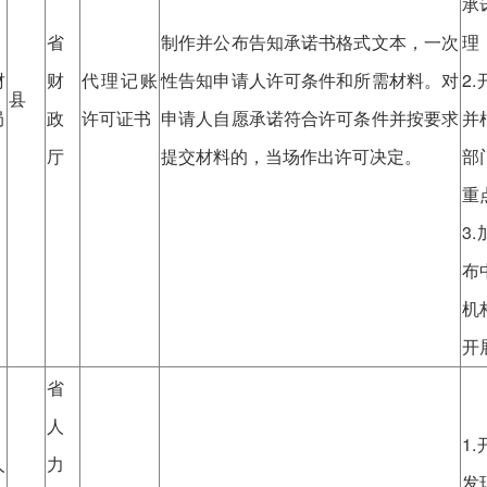
承
省
制作并公布告知承诺书格式文本，一次
理
财
财
代理记账
性告知申请人许可条件和所需材料。对
2
县
局
政
许可证书
申请人自愿承诺符合许可条件并按要求
并
厅
提交材料的，当场作出许可决定。
部
重
3
布
机
开
省
人
1
人
力
发