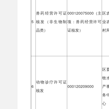
兽药经营许可证
000120075000（主
区
5
核发（非生物制
项：兽药经营许可
业
品类）
证核发）
村
区
牧
动物诊疗许可证
6
000120209000
产
核发
务
心