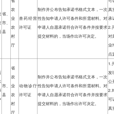
省
可
农
制作并公布告知承诺书格式文本，一次
真
农
省、
业
兽药经营
性告知申请人许可条件和所需材料。对
承
农
市、
农
许可证
申请人自愿承诺符合许可条件并按要求
2
局
县
村
提交材料的，当场作出许可决定。
对
厅
业
点
1
省
畜
发
农
制作并公布告知承诺书格式文本，一次
水
公
市、
业
动物诊疗
性告知申请人许可条件和所需材料。对
事
2
县
农
许可证
申请人自愿承诺符合许可条件并按要求
中
可
村
提交材料的，当场作出许可决定。
真
厅