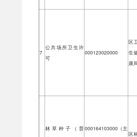
区
公共场所卫生许
7
000123020000
生
可
康
林草种子（普
000164103000（主
区