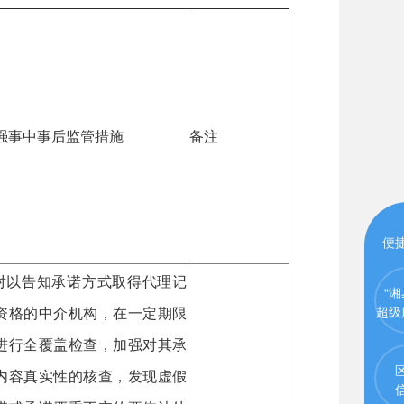
强事中事后监管措施
备注
便
.对以告知承诺方式取得代理记
“湘
资格的中介机构，在一定期限
超级
进行全覆盖检查，加强对其承
内容真实性的核查，发现虚假