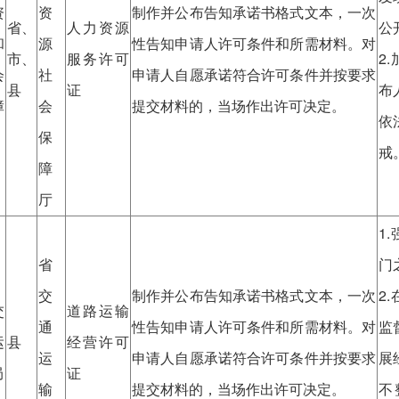
资
资
制作并公布告知承诺书格式文本，一次
省、
人力资源
公
和
源
性告知申请人许可条件和所需材料。对
市、
服务许可
2
会
社
申请人自愿承诺符合许可条件并按要求
县
证
布
障
会
提交材料的，当场作出许可决定。
依
保
戒
障
厅
1
省
门
交
制作并公布告知承诺书格式文本，一次
2
交
道路运输
通
性告知申请人许可条件和所需材料。对
监
运
县
经营许可
运
申请人自愿承诺符合许可条件并按要求
展
局
证
输
提交材料的，当场作出许可决定。
不