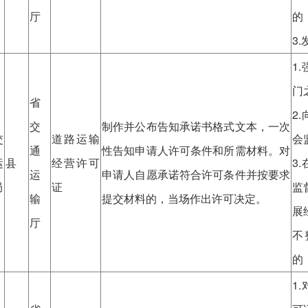
厅
的
3
1
门
省
2
交
制作并公布告知承诺书格式文本，一次
交
道路运输
会
通
性告知申请人许可条件和所需材料。对
运
县
经营许可
3
运
申请人自愿承诺符合许可条件并按要求
局
证
监
输
提交材料的，当场作出许可决定。
展
厅
不
的
1