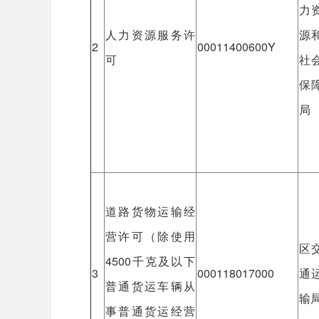
力
人力资源服务许
源
2
00011400600Y
可
社
保
局
道路货物运输经
营许可（除使用
区
4500千克及以下
3
000118017000
通
普通货运车辆从
输
事普通货运经营