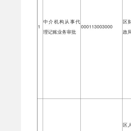
中介机构从事代
区
1
000113003000
理记账业务审批
政
区