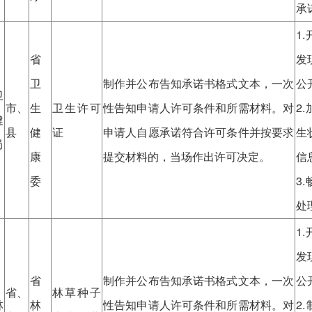
承
1
省
发
卫
制作并公布告知承诺书格式文本，一次
公
卫
市、
生
卫生许可
性告知申请人许可条件和所需材料。对
2
健
县
健
证
申请人自愿承诺符合许可条件并按要求
生
局
康
提交材料的，当场作出许可决定。
信
委
3
处
1
发
省
制作并公布告知承诺书格式文本，一次
公
省、
林草种子
林
林
性告知申请人许可条件和所需材料。对
2