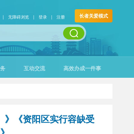
长者关爱模式
|
无障碍浏览
|
登录
|
注册
务
互动交流
高效办成一件事
）》《资阳区实行容缺受
）》