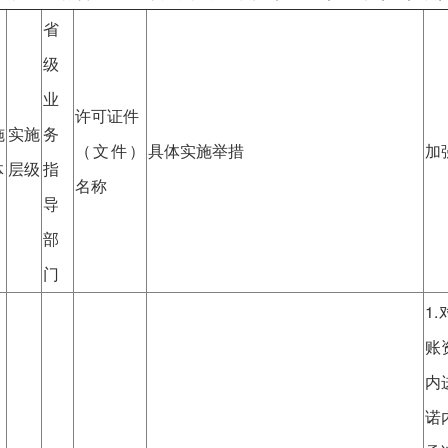
省
级
业
许可证件
施
实施
务
（文件）
具体实施举措
加
体
层级
指
名称
导
部
门
1
账
内
诺