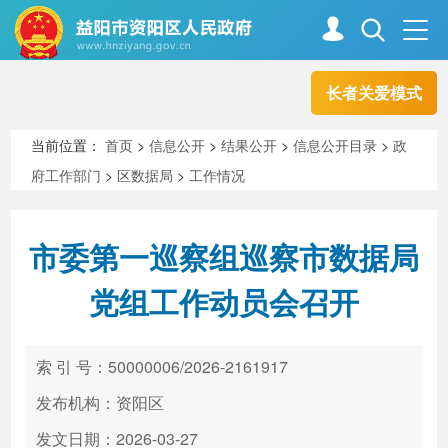
长者关爱模式
首页
走进资阳
当前位置：
首页
>
信息公开
>
结果公开
>
信息公开目录
>
政
府工作部门
>
区数据局
>
工作情况
政务资阳
信息公开
市委第一巡察组巡察市数据局
新闻中心
解读回应
党组工作动员会召开
政务服务
互动交流
索 引 号：50000006/2026-2161917
发布机构：资阳区
高效办成一件事
发文日期：2026-03-27