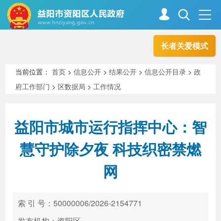
长者关爱模式
首页
走进资阳
当前位置：
首页
>
信息公开
>
结果公开
>
信息公开目录
>
政
府工作部门
>
区数据局
>
工作情况
政务资阳
信息公开
益阳市城市运行指挥中心：智
新闻中心
解读回应
慧守护除夕夜 科技织密禁燃
网
政务服务
互动交流
索 引 号：50000006/2026-2154771
高效办成一件事
发布机构：资阳区