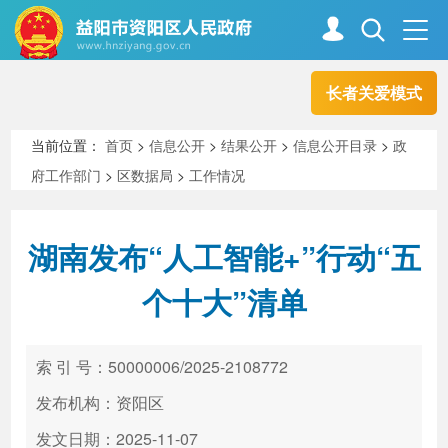
长者关爱模式
首页
走进资阳
当前位置：
首页
>
信息公开
>
结果公开
>
信息公开目录
>
政
府工作部门
>
区数据局
>
工作情况
政务资阳
信息公开
湖南发布“人工智能+”行动“五
新闻中心
解读回应
个十大”清单
政务服务
互动交流
索 引 号：50000006/2025-2108772
发布机构：资阳区
高效办成一件事
发文日期：2025-11-07