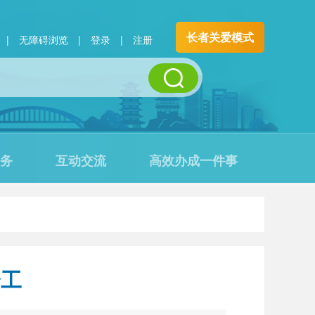
长者关爱模式
|
无障碍浏览
|
登录
|
注册
务
互动交流
高效办成一件事
分工