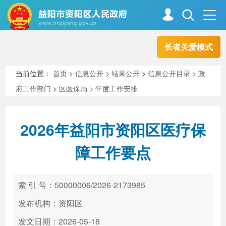
长者关爱模式
首页
走进资阳
当前位置：
首页
>
信息公开
>
结果公开
>
信息公开目录
>
政
府工作部门
>
区医保局
>
年度工作安排
政务资阳
信息公开
2026年益阳市资阳区医疗保
新闻中心
解读回应
障工作要点
政务服务
互动交流
索 引 号：50000006/2026-2173985
发布机构：资阳区
高效办成一件事
发文日期：2026-05-18