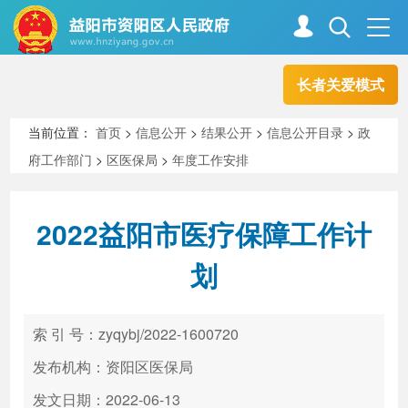
长者关爱模式
首页
走进资阳
当前位置：
首页
>
信息公开
>
结果公开
>
信息公开目录
>
政
府工作部门
>
区医保局
>
年度工作安排
政务资阳
信息公开
2022益阳市医疗保障工作计
新闻中心
解读回应
划
政务服务
互动交流
索 引 号：zyqybj/2022-1600720
发布机构：资阳区医保局
高效办成一件事
发文日期：2022-06-13