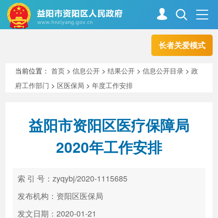
长者关爱模式
首页
走进资阳
当前位置：
首页
>
信息公开
>
结果公开
>
信息公开目录
>
政
府工作部门
>
区医保局
>
年度工作安排
政务资阳
信息公开
益阳市资阳区医疗保障局
新闻中心
解读回应
2020年工作安排
政务服务
互动交流
索 引 号：zyqybj/2020-1115685
发布机构：资阳区医保局
高效办成一件事
发文日期：2020-01-21