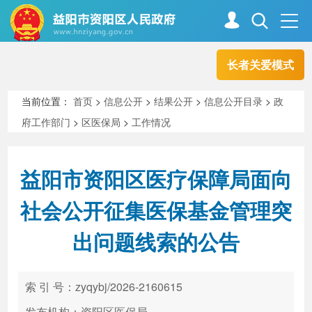
长者关爱模式
首页
走进资阳
当前位置：
首页
>
信息公开
>
结果公开
>
信息公开目录
>
政
府工作部门
>
区医保局
>
工作情况
政务资阳
信息公开
益阳市资阳区医疗保障局面向
新闻中心
解读回应
社会公开征集医保基金管理突
出问题线索的公告
政务服务
互动交流
索 引 号：zyqybj/2026-2160615
高效办成一件事
发布机构：资阳区医保局