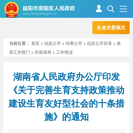
长者关爱模式
首页
走进资阳
当前位置：
首页
>
信息公开
>
结果公开
>
信息公开目录
>
政
府工作部门
>
区医保局
>
工作情况
政务资阳
信息公开
湖南省人民政府办公厅印发
新闻中心
解读回应
《关于完善生育支持政策推动
建设生育友好型社会的十条措
政务服务
互动交流
施》的通知
高效办成一件事