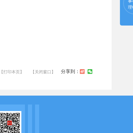
事
理
分享到：
【打印本页】
【关闭窗口】