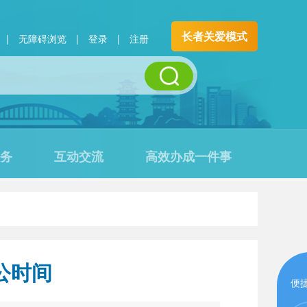
长者关爱模式
|
无障碍浏览
|
登录
|
注册
务
互动交流
高效办成一件事
公时间
便