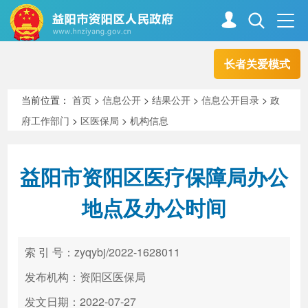
长者关爱模式
首页
走进资阳
当前位置：
首页
>
信息公开
>
结果公开
>
信息公开目录
>
政
府工作部门
>
区医保局
>
机构信息
政务资阳
信息公开
益阳市资阳区医疗保障局办公
新闻中心
解读回应
地点及办公时间
政务服务
互动交流
索 引 号：zyqybj/2022-1628011
发布机构：资阳区医保局
高效办成一件事
发文日期：2022-07-27