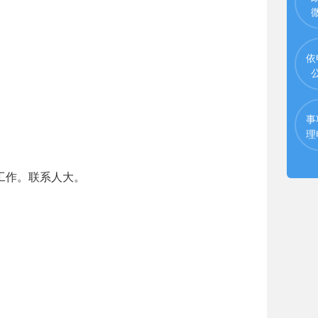
依
事
理
工作。联系人大。