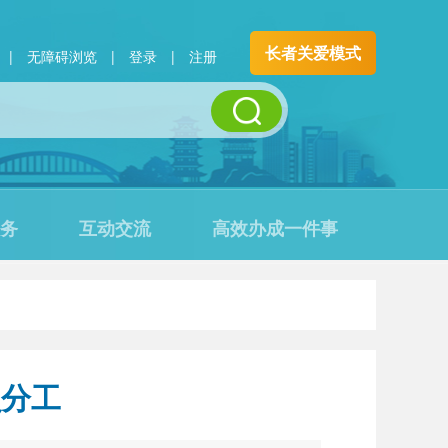
长者关爱模式
|
无障碍浏览
|
登录
|
注册
务
互动交流
高效办成一件事
员分工