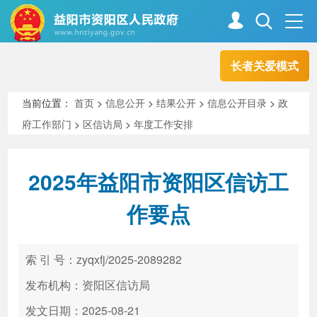
长者关爱模式
首页
走进资阳
当前位置：
首页
>
信息公开
>
结果公开
>
信息公开目录
>
政
府工作部门
>
区信访局
>
年度工作安排
政务资阳
信息公开
2025年益阳市资阳区信访工
新闻中心
解读回应
作要点
政务服务
互动交流
索 引 号：zyqxfj/2025-2089282
发布机构：资阳区信访局
高效办成一件事
发文日期：2025-08-21