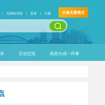
长者关爱模式
|
无障碍浏览
|
登录
|
注册
务
互动交流
高效办成一件事
点