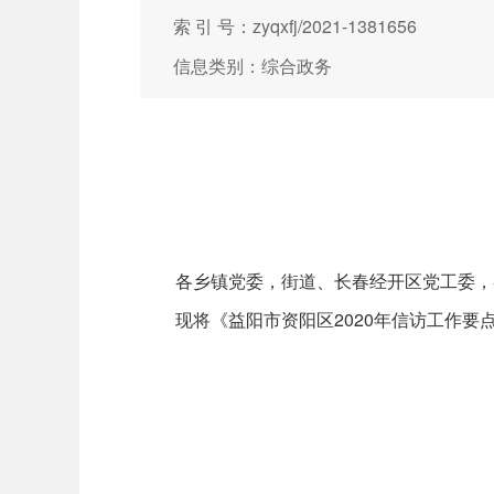
索 引 号：zyqxfj/2021-1381656
信息类别：综合政务
各乡镇党委，街道、长春经开区党工委，
现将《益阳市资阳区2020年信访工作
益阳市
202