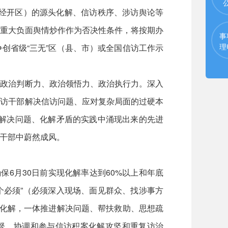
、经开区）的源头化解、信访秩序、涉访舆论等
和重大负面舆情炒作作为否决性条件，将按期办
事
理
创省级“三无”区（县、市）或全国信访工作示
强政治判断力、政治领悟力、政治执行力。深入
信访干部解决信访问题、应对复杂局面的过硬本
、解决问题、化解矛盾的实践中涌现出来的先进
干部中蔚然成风。
6月30日前实现化解率达到60%以上和年底
个必须”（必须深入现场、面见群众、找涉事方
案化解，一体推进解决问题、帮扶救助、思想疏
监督、协调和参与信访积案化解攻坚和重复访治