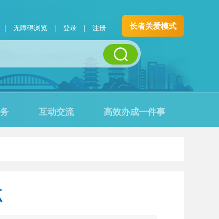
长者关爱模式
|
无障碍浏览
|
登录
|
注册
务
互动交流
高效办成一件事
点