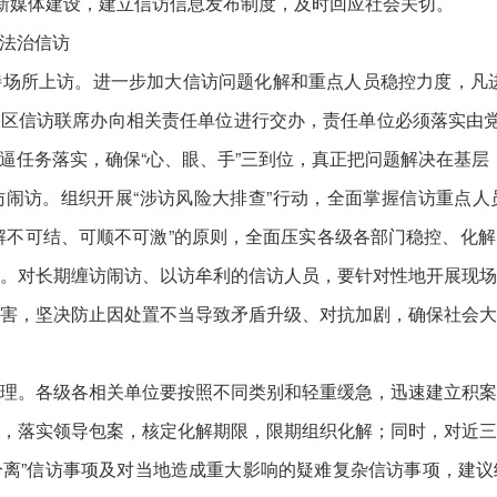
等新媒体建设，建立信访信息发布制度，及时回应社会关切。
法治信访
场所上访。进一步加大信访问题化解和重点人员稳控力度，凡
，由区信访联席办向相关责任单位进行交办，责任单位必须落实由党
逼任务落实，确保“心、眼、手”三到位，真正把问题解决在基层
闹访。组织开展“涉访风险大排查”行动，全面掌握信访重点
解不可结、可顺不可激”的原则，全面压实各级各部门稳控、化
。对长期缠访闹访、以访牟利的信访人员，要针对性地开展现
害，坚决防止因处置不当导致矛盾升级、对抗加剧，确保社会
理。各级各相关单位要按照不同类别和轻重缓急，迅速建立积
，落实领导包案，核定化解期限，限期组织化解；同时，对近
三分离”信访事项及对当地造成重大影响的疑难复杂信访事项，建