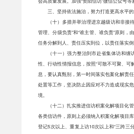
会高质量发展。加强“资阳信访”微信公众号
三、坚持依法施治，努力打造更高水平的
（十）多措并举治理进京越级访和非接待
管理、分级负责”和“谁主管、谁负责”原则
任务分解到人、责任压实到位，以责任落实倒
（十一）强力整治到市赴省集体访和缠访
性、行动性情报信息，按照“可散不可聚、可
息，要认真甄别，第一时间落实包案化解责任
处置等工作，坚决防止因应对不力造成现实危
境。
（十二）扎实推进信访积案化解项目化管
各类信访件，原则上必须纳入积案化解项目库
登记5次以上、重复上访10次以上和“三跨