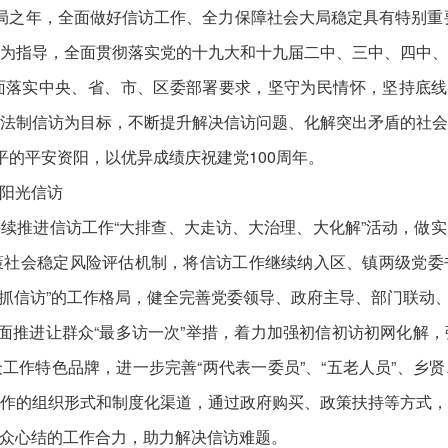
规划开局之年，全面做好信访工作、全力保障社会大局稳定具有特别重
为指导，全面贯彻落实党的十九大和十九届二中、三中、四中
落实中央、省、市、区委部署要求，坚守为民情怀，坚持底线
法制信访为目标，不断提升解决信访问题、化解突出矛盾的社
平的平安资阳，以优异成绩庆祝建党100周年。
阳光信访
续推进信访工作“大排查、大走访、大治理、大化解”活动，做
策社会稳定风险评估机制，将信访工作继续纳入区、镇两级党委
书记抓信访”的工作格局，健全完善党委领导、政府主导、部门联动
全面推进让群众“最多访一次”举措，着力加强初信初访初网化解
工作特色品牌，进一步完善“两代表一委员”、“五老人员”、乡
作的组织形式和制度化渠道，通过政府购买、政策扶持等方式
众心结的工作合力，助力解决信访难题。