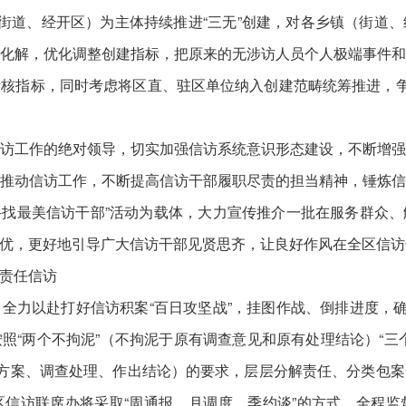
（街道、经开区）为主体持续推进“三无”创建，对各乡镇（街道
化解，优化调整创建指标，把原来的无涉访人员个人极端事件
核指标，同时考虑将区直、驻区单位纳入创建范畴统筹推进，争
访工作的绝对领导，切实加强信访系统意识形态建设，不断增
推动信访工作，不断提高信访干部履职尽责的担当精神，锤炼
“寻找最美信访干部”活动为载体，大力宣传推介一批在服务群众
优，更好地引导广大信访干部见贤思齐，让良好作风在全区信访
责任信访
全力以赴打好信访积案“百日攻坚战”，挂图作战、倒排进度，确保
按照“两个不拘泥”（不拘泥于原有调查意见和原有处理结论）“三
定方案、调查处理、作出结论）的要求，层层分解责任、分类包
信访联席办将采取“周通报、月调度、季约谈”的方式，全程