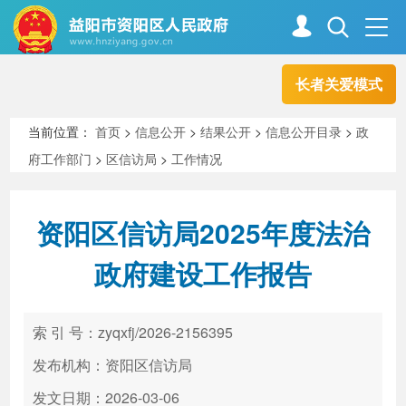
长者关爱模式
首页
走进资阳
当前位置：
首页
>
信息公开
>
结果公开
>
信息公开目录
>
政
府工作部门
>
区信访局
>
工作情况
政务资阳
信息公开
资阳区信访局2025年度法治
新闻中心
解读回应
政府建设工作报告
政务服务
互动交流
索 引 号：zyqxfj/2026-2156395
发布机构：资阳区信访局
高效办成一件事
发文日期：2026-03-06