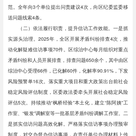
范。全年向3个单位提出问责建议4次，向区纪委监委移
送问题线索4条。
（二）依法履行职责，提升信访工作效能。一是抓
实源头治理。2025年，全区开展矛盾纠纷排查4次，推
动化解疑难信访事项70件。区综治中心每月组织对重点
矛盾纠纷和人员开展排查，排查问题650余个，其中由区
综治中心受理66件，已化解60件，化解率90.91%，下发
风险预警单16次。落实重大项目和重大政策出台前社会
稳定风险评估制度，区委政法委牵头开展社会稳定风险
评估5次。持续推动“枫桥经验”本土化，建立“陈阿姨”工
作室、“银发”调解室等一批基层矛盾纠纷调解工作室。二
是抓实信访问题高效化解。严格落实信访事项办理预审
制度，对交办督办信访事项，在责任单位办理材料上传