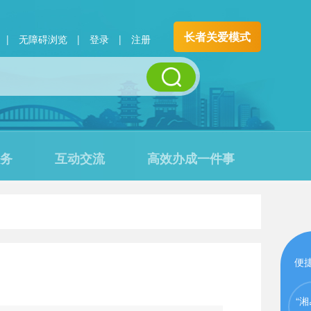
长者关爱模式
|
无障碍浏览
|
登录
|
注册
务
互动交流
高效办成一件事
便
“湘