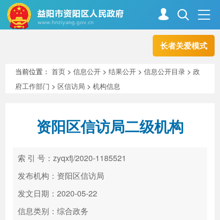
长者关爱模式
首页
走进资阳
当前位置：
首页
>
信息公开
>
结果公开
>
信息公开目录
>
政
府工作部门
>
区信访局
>
机构信息
政务资阳
信息公开
资阳区信访局二级机构
新闻中心
解读回应
索 引 号：zyqxfj/2020-1185521
政务服务
互动交流
发布机构：资阳区信访局
发文日期：2020-05-22
信息类别：综合政务
高效办成一件事