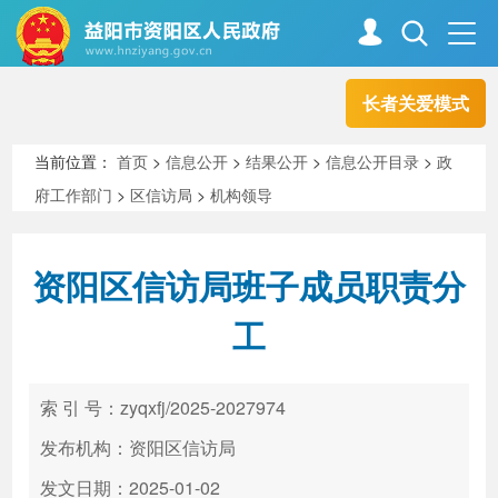
长者关爱模式
首页
走进资阳
当前位置：
首页
>
信息公开
>
结果公开
>
信息公开目录
>
政
府工作部门
>
区信访局
>
机构领导
政务资阳
信息公开
资阳区信访局班子成员职责分
新闻中心
解读回应
工
政务服务
互动交流
索 引 号：zyqxfj/2025-2027974
发布机构：资阳区信访局
高效办成一件事
发文日期：2025-01-02