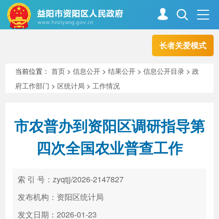
长者关爱模式
首页
走进资阳
当前位置：
首页
>
信息公开
>
结果公开
>
信息公开目录
>
政
府工作部门
>
区统计局
>
工作情况
政务资阳
信息公开
市农普办到资阳区调研指导第
新闻中心
解读回应
四次全国农业普查工作
政务服务
互动交流
索 引 号：zyqtjj/2026-2147827
发布机构：资阳区统计局
高效办成一件事
发文日期：2026-01-23