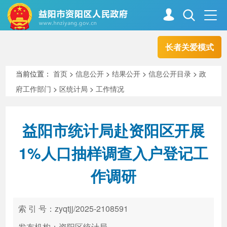
长者关爱模式
首页
走进资阳
当前位置：
首页
>
信息公开
>
结果公开
>
信息公开目录
>
政
府工作部门
>
区统计局
>
工作情况
政务资阳
信息公开
益阳市统计局赴资阳区开展
新闻中心
解读回应
1%人口抽样调查入户登记工
作调研
政务服务
互动交流
索 引 号：zyqtjj/2025-2108591
高效办成一件事
发布机构：资阳区统计局