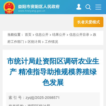
长者关爱模式
首页
走进资阳
当前位置：
首页
>
信息公开
>
结果公开
>
信息公开目录
>
政
府工作部门
>
区统计局
>
工作情况
政务资阳
信息公开
市统计局赴资阳区调研农业生
新闻中心
解读回应
产 精准指导助推规模养殖绿
色发展
政务服务
互动交流
索 引 号：zyqtjj/2025-2098571
高效办成一件事
发布机构：资阳区统计局