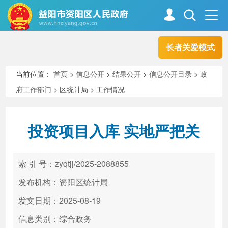
长者关爱模式
首页
走进资阳
当前位置：
首页
>
信息公开
>
结果公开
>
信息公开目录
>
政
府工作部门
>
区统计局
>
工作情况
政务资阳
信息公开
投资项目入库 实地严把关
新闻中心
解读回应
索 引 号：zyqtjj/2025-2088855
政务服务
互动交流
发布机构：资阳区统计局
发文日期：2025-08-19
信息类别：综合政务
高效办成一件事