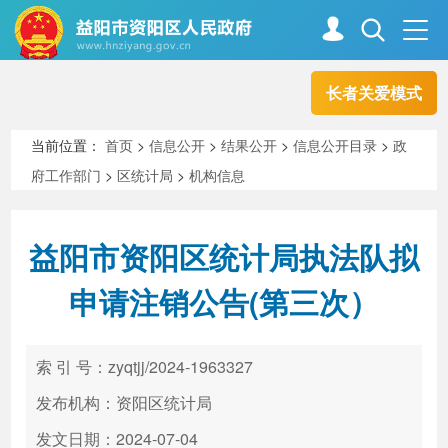
长者关爱模式
首页
走进资阳
当前位置：
首页
>
信息公开
>
结果公开
>
信息公开目录
>
政
府工作部门
>
区统计局
>
机构信息
政务资阳
信息公开
益阳市资阳区统计局执法队拟
新闻中心
解读回应
申请注销公告(第三次）
政务服务
互动交流
索 引 号：zyqtjj/2024-1963327
发布机构：资阳区统计局
高效办成一件事
发文日期：2024-07-04