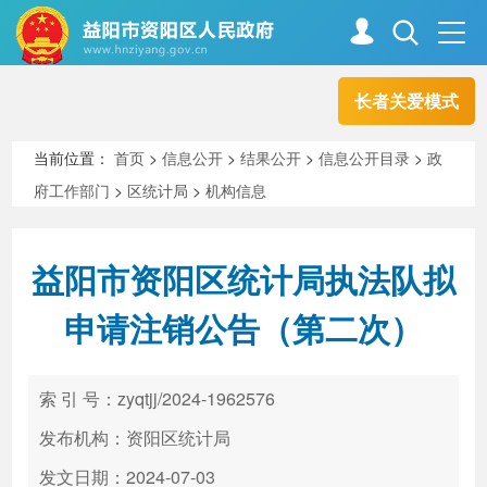
长者关爱模式
首页
走进资阳
当前位置：
首页
>
信息公开
>
结果公开
>
信息公开目录
>
政
府工作部门
>
区统计局
>
机构信息
政务资阳
信息公开
益阳市资阳区统计局执法队拟
新闻中心
解读回应
申请注销公告（第二次）
政务服务
互动交流
索 引 号：zyqtjj/2024-1962576
发布机构：资阳区统计局
高效办成一件事
发文日期：2024-07-03