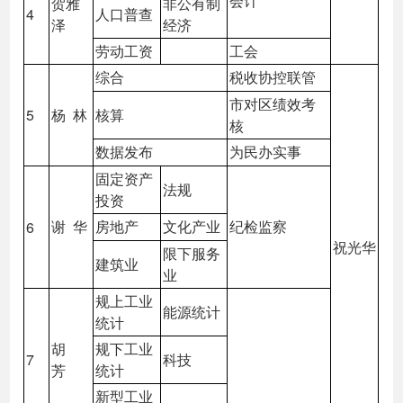
会计
贺雅
非公有制
4
人口普查
泽
经济
劳动工资
工会
综合
税收协控联管
市对区绩效考
5
杨 林
核算
核
数据发布
为民办实事
固定资产
法规
投资
谢 华
房地产
文化产业
纪检监察
6
祝光华
限下服务
建筑业
业
规上工业
能源统计
统计
胡
规下工业
7
科技
芳
统计
新型工业