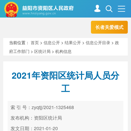
长者关爱模式
首页
走进资阳
当前位置：
首页
>
信息公开
>
结果公开
>
信息公开目录
>
政
府工作部门
>
区统计局
>
机构信息
政务资阳
信息公开
2021年资阳区统计局人员分
新闻中心
解读回应
工
政务服务
互动交流
索 引 号：zyqtjj/2021-1325468
发布机构：资阳区统计局
高效办成一件事
发文日期：2021-01-20