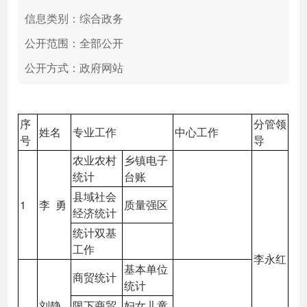
信息类别：综合政务
公开范围：全部公开
公开方式：政府网站
序
分管领
姓名
专业工作
中心工作
号
导
农业农村
乡镇电子
统计
台账
县域社会
1
李 勇
质量强区
经济统计
统计双基
工作
李永红
基本单位
商贸统计
统计
刘静
限下商贸
妇女儿童