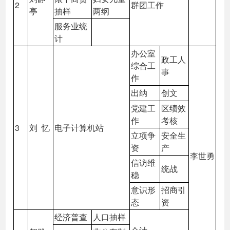
2
群团工作
亭
抽样
两纲
服务业统
计
办公室
政工人
综合工
事
作
出纳
创文
党建工
区绩效
作
考核
3
刘 忆
电子计算机站
立项争
安全生
资
产
李世勇
信访维
统战
稳
意识形
招商引
态
资
经济普查
人口抽样