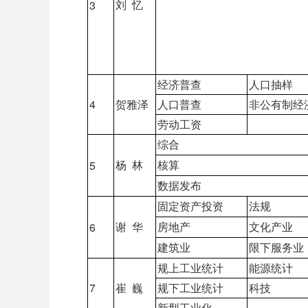
刘 忆
3
经济普查
人口抽样
4
贺雅泽
人口普查
非公有制经
劳动工资
综合
杨 林
核算
5
数据发布
固定资产投资
法规
谢 华
房地产
文化产业
6
建筑业
限下服务业
规上工业统计
能源统计
7
崔 巍
规下工业统计
科技
新型工业化