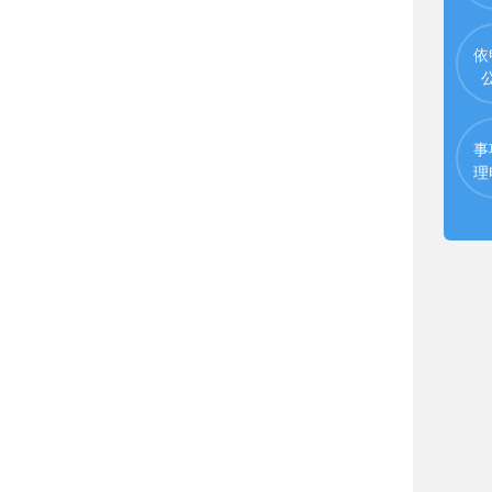
依
事
理