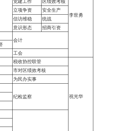
党建工作
区绩效考核
立项争资
安全生产
李世勇
信访维稳
统战
意识形态
招商引资
会计
济
工会
税收协控联管
市对区绩效考核
为民办实事
祝光华
纪检监察