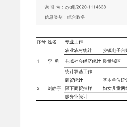
索 引 号：zyqtjj/2020-1114638
信息类别：综合政务
序号
姓名
专业工作
农业农村统计
乡镇电子台
1
李 勇
县域社会经济统计
质量强区
统计双基工作
商贸统计
基本单位统
2
刘静亭
限下商贸抽样
妇女儿童两
服务业统计