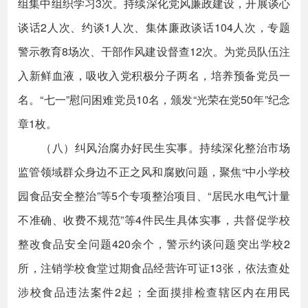
组集中组织学习3次。持续深化党风廉政建设，开展谈心
谈话2人次、约谈1人次、集体廉政谈话104人次，专题
警示教育8场次、干部作风建设督查12次。为党员队伍注
入新鲜血液，吸收入党积极分子两名，培养预备党员一
名。“七一”慰问困难党员10名，颁发“光荣在党50年”纪念
章1枚。
（八）纠风治腐办好民生实事。持续深化整治市场
监管领域群众身边不正之风和腐败问题，聚焦“中小学校
园食品安全整治”等5个专项整治项目、“居民水电气计量
不准确、收费不规范”等4件民生具体实事，共督促学校
整改食品安全问题420余个，警示约谈问题突出学校2
所，注销学校食堂过期食品经营许可证13张，依法查处
涉校食品违法案件2起；全面摸排检查辖区内在用民