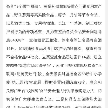
条鱼”“3个果”“4棵菜”、黄鳝药残超标等重点问题食用农产
品，野生蘑菇等高风险食品，粽子、月饼等节令食品，
以及酒类市场、食用植物油、长江十年禁渔、制止餐饮
浪费行为的专项检查。共排查整治各类食品安全问题隐
患840余个，查扣假冒五粮液、剑南春等知名品牌白酒
19瓶。监测抽检食品及食用农产品756批次、核查处置
不合格食品24批次。立案查处食品违法案件14起。建立
校园餐“智慧市场监管平台”，运用“可视化非现场检查”“互
联网+明厨亮灶”手段，全天候实时监控全区68所中小学
校(幼儿园)食堂后厨，即时处置问题隐患78个。联合相
关部门出台“校园餐”食品安全违法行为举报奖励办法，切
实保障广大师生饮食安全。二是药品安全保障能力加
强。组织开展药品经营环节“清源”行动、医疗器械严管提