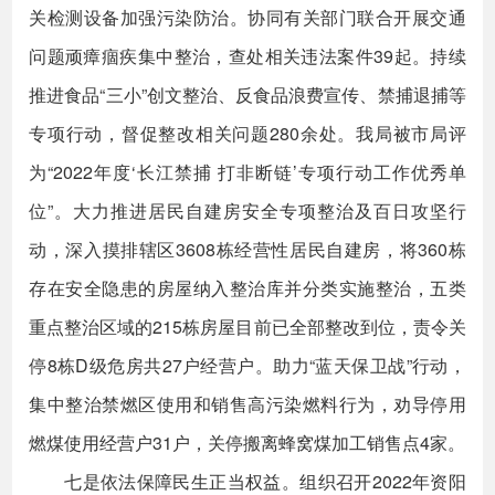
关检测设备加强污染防治。协同有关部门联合开展交通
问题顽瘴痼疾集中整治，查处相关违法案件39起。持续
推进食品“三小”创文整治、反食品浪费宣传、禁捕退捕等
专项行动，督促整改相关问题280余处。我局被市局评
为“2022年度‘长江禁捕 打非断链’专项行动工作优秀单
位”。大力推进居民自建房安全专项整治及百日攻坚行
动，深入摸排辖区3608栋经营性居民自建房，将360栋
存在安全隐患的房屋纳入整治库并分类实施整治，五类
重点整治区域的215栋房屋目前已全部整改到位，责令关
停8栋D级危房共27户经营户。助力“蓝天保卫战”行动，
集中整治禁燃区使用和销售高污染燃料行为，劝导停用
燃煤使用经营户31户，关停搬离蜂窝煤加工销售点4家。
七是依法保障民生正当权益。组织召开2022年资阳