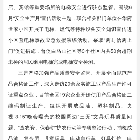
店、宾馆等重要场所的电梯安全进行驻点监管。围绕6
月“安全生产月”宣传活动主题，联合相关部门单位在华府
世家小区开展了电梯、燃气等特种设备安全知识宣传进
小区暨电梯事故应急救援演练活动。采取“两封信两上
门”促进措施，督促白马山社区等3个社区内共50台超期
未检的居民乘用电梯完成电梯安全检测。
三是严格加强产品质量安全监管。开展全面规范产
品合格证工作，深入走访20余家实施工业产品生产许可
证重点企业，目前全区19家企业开始使用产品合格证二
维码制证生产。组织开展成品油、塑料制品、央
视“3·15”晚会曝光的校园周边“三无”文具玩具质量问
题、“查农资、保春耕”护农行动等专项整治行动，抽检成
品油、复合肥、儿童玩具、电动自行车、灯具灯饰、电