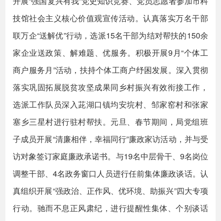
开展“强国复兴有我”党史知识竞赛、党员志愿者参加市科
技馆社会主义核心价值观宣传活动。认真落实万名干部
联万企“送解优”行动，选派15名干部为结对帮扶的150余
家企业送政策、解难题、优服务。积极开展9月“个体工
商户服务月”活动，扶持个体工商户纾困发展。深入贯彻
落实巩固拓展脱贫攻坚成果同乡村振兴有效衔接工作，
选派工作队员深入茈湖口镇均安垸村、邹家窑村和张家
塞乡三星村进行驻村帮扶。元旦、春节期间，局党组班
子成员开展“清廉相伴，幸福同行”廉政家访活动，并与受
访对象签订家庭廉政承诺书。与19名中层骨干、9名岗位
调整干部、4名政务窗口人员进行任前集体廉政谈话。认
真组织开展“强政治、正作风、优环境、助振兴”四大专项
行动。驰而不息正风肃纪，进行提醒性集体、个别谈话