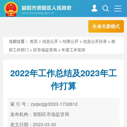
长者关爱模式
首页
走进资阳
当前位置：
首页
>
信息公开
>
结果公开
>
信息公开目录
>
政
府工作部门
>
区市场监管局
>
年度工作安排
政务资阳
信息公开
2022年工作总结及2023年工
新闻中心
解读回应
作打算
政务服务
互动交流
索 引 号：zyqscjgj/2023-1732612
发布机构：资阳区市场监管局
高效办成一件事
发文日期：2023-03-30