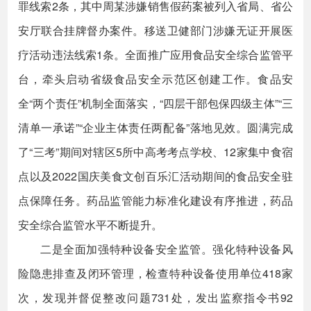
罪线索2条，其中周某涉嫌销售假药案被列入省局、省公
安厅联合挂牌督办案件。移送卫健部门涉嫌无证开展医
疗活动违法线索1条。全面推广应用食品安全综合监管平
台，牵头启动省级食品安全示范区创建工作。食品安
全“两个责任”机制全面落实，“四层干部包保四级主体”“三
清单一承诺”“企业主体责任两配备”落地见效。圆满完成
了“三考”期间对辖区5所中高考考点学校、12家集中食宿
点以及2022国庆美食文创百乐汇活动期间的食品安全驻
点保障任务。药品监管能力标准化建设有序推进，药品
安全综合监管水平不断提升。
二是全面加强特种设备安全监管。强化特种设备风
险隐患排查及闭环管理，检查特种设备使用单位418家
次，发现并督促整改问题731处，发出监察指令书92