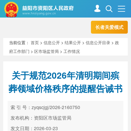
长者关爱模式
首页
走进资阳
当前位置：
首页
>
信息公开
>
结果公开
>
信息公开目录
>
政
府工作部门
>
区市场监管局
>
工作情况
政务资阳
信息公开
关于规范2026年清明期间殡
新闻中心
解读回应
葬领域价格秩序的提醒告诫书
政务服务
互动交流
索 引 号：zyqscjgj/2026-2160750
发布机构：资阳区市场监管局
高效办成一件事
发文日期：2026-03-23