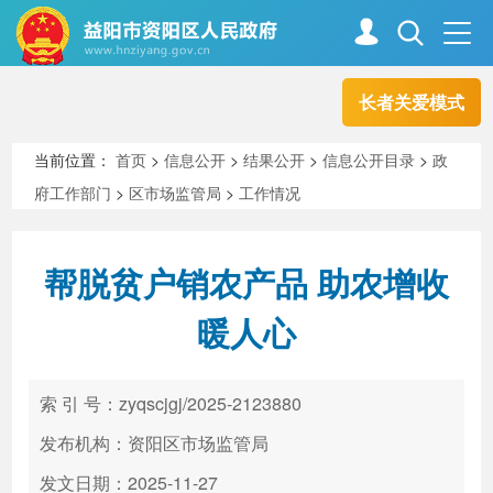
长者关爱模式
首页
走进资阳
当前位置：
首页
>
信息公开
>
结果公开
>
信息公开目录
>
政
府工作部门
>
区市场监管局
>
工作情况
政务资阳
信息公开
帮脱贫户销农产品 助农增收
新闻中心
解读回应
暖人心
政务服务
互动交流
索 引 号：zyqscjgj/2025-2123880
发布机构：资阳区市场监管局
高效办成一件事
发文日期：2025-11-27